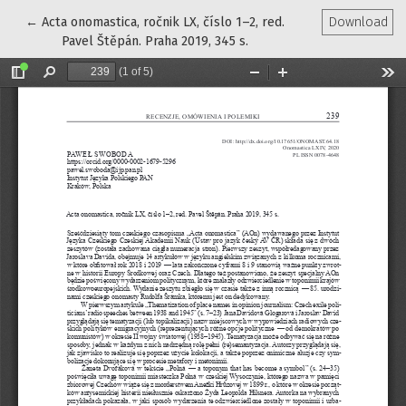
Return to Article Details
←
Acta onomastica, ročnik LX, číslo 1–2, red.
Download
Pavel Štěpán. Praha 2019, 345 s.