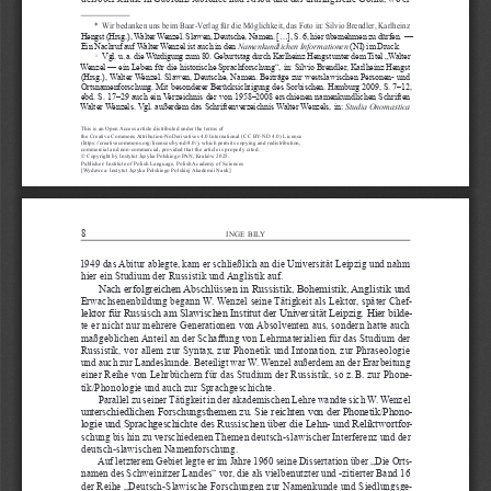
*  Wir bedanken uns beim Baar-Verlag für die Möglichkeit, das Foto in: Silvio Brendler, Karlheinz 
Hengst (Hrsg.), Walter Wenzel. Slawen, Deutsche, Namen. [...], S. 6, hier übernehmen zu dürfen.  — 
Ein Nachruf auf Walter Wenzel ist auch in den 
Namenkundlichen Informationen
 (NI) im Druck.
  Vgl. u. 
a. die Würdigung zum 80. Geburtstag durch Karlheinz Hengst unter dem Titel „Walter 
1
Wenzel — ein Leben für die historische Sprachforschung“, in: Silvio Brendler, Karlheinz Hengst 
(Hrsg.), Walter Wenzel. Slawen, Deutsche, Namen. Beiträge zur westslawischen Personen- und 
Ortsnamenforschung. Mit besonderer Berücksichtigung des Sorbischen. Hamburg 2009, S. 7–12, 
ebd. S. 17–29 auch ein Verzeichnis der von 1958–2008 erschienen namenkundlichen Schriften 
Walter Wenzels. Vgl. außerdem das Schriftenverzeichnis Walter Wenzels, in: 
Studia Onomastica
This is an Open Access article distributed under the terms of 
the Creative Commons Attribution-NoDerivatives 4.0 International (
CC BY-ND 4.0
) License 
(
https://creativecommons.org/licenses/by-nd/4.0/
), which permits copying and redistribution, 
commercial and non-commercial, provided that the article is properly cited.
© Copyright by Instytut Języka Polskiego PAN, Kraków 2025. 
Publisher: Institute of Polish Language, Polish Academy of Sciences 
[Wydawca: Instytut Języka Polskiego Polskiej Akademii Nauk]
8 
INGE
 BILY
1949 das Abitur ablegte, kam er schließlich an die Universität Leipzig und nahm 
hier ein Studium der Russistik und Anglistik auf. 
Nach erfolgreichen Abschlüssen in Russistik, Bohemistik, Anglistik und 
Erwachsenenbildung begann W. 
Wenzel seine Tätigkeit als Lektor, später Chef
-
lektor für Russisch am Slawischen Institut der Universität Leipzig. Hier bilde
-
te er nicht nur mehrere Generationen von Absolventen aus, sondern hatte auch 
maßgeblichen Anteil an der Schaffung von Lehrmaterialien für das Studium der 
Russistik, vor allem zur Syntax, zur Phonetik und Intonation, zur Phraseologie 
und auch zur Landeskunde. Beteiligt war W. 
Wenzel außerdem an der Erarbeitung 
einer Reihe von Lehrbüchern für das Studium der Russistik, so z. 
B. zur Phone
-
tik/Phonologie und auch zur Sprachgeschichte. 
Parallel zu seiner Tätigkeit in der akademischen Lehre wandte sich W. 
Wenzel 
unterschiedlichen Forschungsthemen zu. Sie reichten von der Phonetik/Phono
-
logie und Sprachgeschichte des Russischen über die Lehn- und Reliktwortfor
-
schung bis hin zu verschiedenen Themen deutsch-slawischer Interferenz und der 
deutsch-slawischen Namenforschung. 
Auf letzterem Gebiet legte er im Jahre 1960 seine Dissertation über „Die Orts
-
namen des Schweinitzer Landes“ vor, die als vielbenutzter und -zitierter Band 16 
der Reihe „Deutsch-Slawische Forschungen zur Namenkunde und Siedlungsge
-